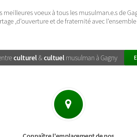
 meilleures voeux à tous les musulman.e.s de Gagny 
age ,d'ouverture et de fraternité avec l'ensemble
entre
culturel
&
cultuel
musulman à Gagny
E
Connaître l'emplacement de nos