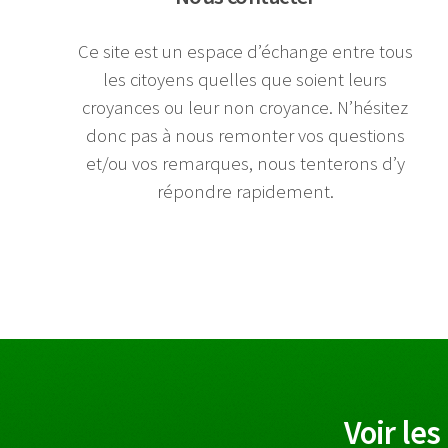
Ce site est un espace d’échange entre tous
les citoyens quelles que soient leurs
croyances ou leur non croyance. N’hésitez
donc pas à nous remonter vos questions
et/ou vos remarques, nous tenterons d’y
répondre rapidement.
Voir les